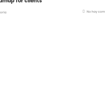
dmap for clients
No hay com
oría: