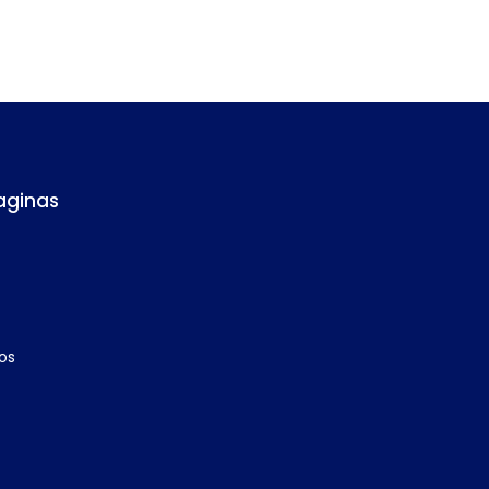
aginas
os