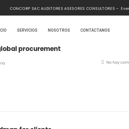
CONCORP SAC AUDITORES ASESORES CONSULTORES – Even
ICIO
SERVICIOS
NOSOTROS
CONTÁCTANOS
global procurement
No hay com
ía: