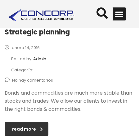
¿QUÉ ALTERNATIVAS E
¿CÓMO ESTÁ MI
¿CÓMO GESTIONAR MEJO
¿NECESITA FINANCIAR SU CRECIMIENTO, PROYECTOS DE EXPANSIÓ
Strategic planning
enero 14, 2016
Posted by:
Admin
Categoría:
No hay comentarios
Bonds and commodities are much more stable than
stocks and trades. We allow our clients to invest in
the right bonds & commodities.
read more