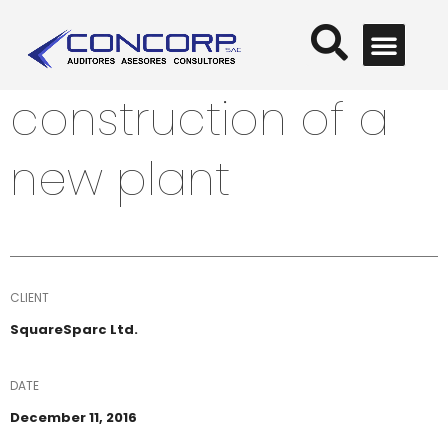
¿QUÉ ALTERNATIVAS E
¿CÓMO ESTÁ MI
¿CÓMO GESTIONAR MEJO
¿NECESITA FINANCIAR SU CRECIMIENTO, PROYECTOS DE EXPANSIÓ
construction of a
new plant
CLIENT
SquareSparc Ltd.
DATE
December 11, 2016