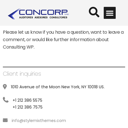
¿QUÉ ALTERNATIVAS E
¿CÓMO ESTÁ MI
¿CÓMO GESTIONAR MEJO
¿NECESITA FINANCIAR SU CRECIMIENTO, PROYECTOS DE EXPANSIÓ
Please let us know if you have a question, want to leave a
comment, or would like further information about
Consulting WP.
Client inquiries
1010 Avenue of the Moon New York, NY 10018 US.
+1 212 386 5575
+1 212 386 7575
info@stylemixthemes.com